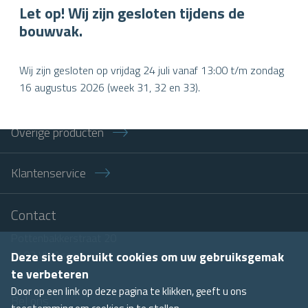
Vacature Senior Timmerman
Let op! Wij zijn gesloten tijdens de
bouwvak.
Wij zijn gesloten op vrijdag 24 juli vanaf 13:00 t/m zondag
16 augustus 2026 (week 31, 32 en 33).
Dakgoten
Overige producten
Klantenservice
Contact
Pottenbakkerstraat 20
9403 VK Assen
Deze site gebruikt cookies om uw gebruiksgemak
E-mail ons
te verbeteren
Door op een link op deze pagina te klikken, geeft u ons
Bel ons