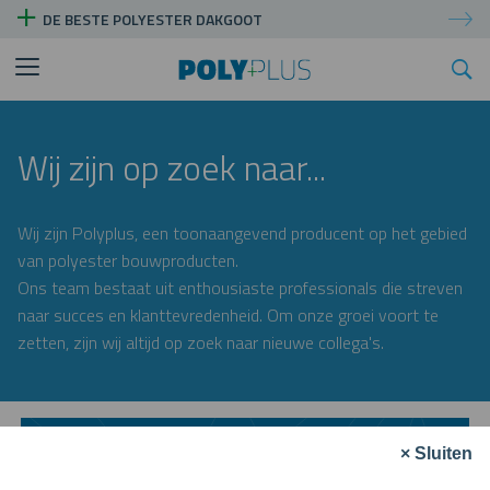
DE BESTE POLYESTER DAKGOOT
Wij zijn op zoek naar...
Wij zijn Polyplus, een toonaangevend producent op het gebied
van polyester bouwproducten.
Ons team bestaat uit enthousiaste professionals die streven
naar succes en klanttevredenheid. Om onze groei voort te
zetten, zijn wij altijd op zoek naar nieuwe collega's.
Vacature Junior Monteur
× Sluiten