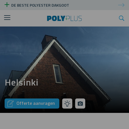
DE BESTE POLYESTER DAKGOOT
Helsinki
Offerte aanvragen
Tip
pictures
mijn
aannemer