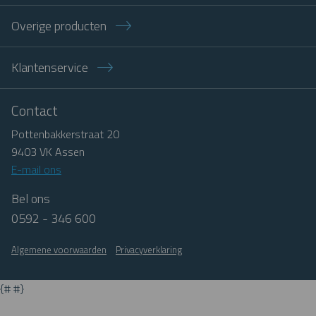
Overige producten
Klantenservice
Contact
Pottenbakkerstraat 20
9403 VK Assen
E-mail ons
Bel ons
0592 - 346 600
Algemene voorwaarden
Privacyverklaring
Facebook
LinkedIn
Pinterest
{# #}