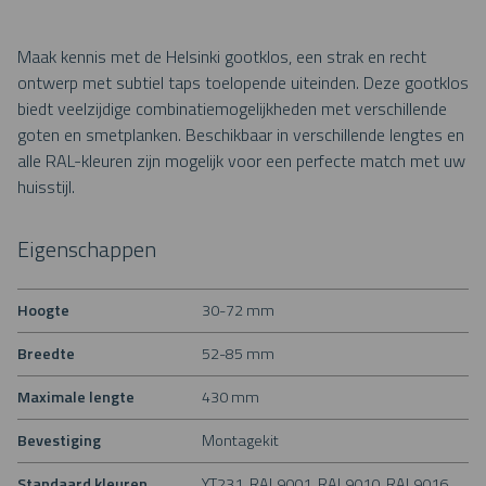
Maak kennis met de Helsinki gootklos, een strak en recht
ontwerp met subtiel taps toelopende uiteinden. Deze gootklos
biedt veelzijdige combinatiemogelijkheden met verschillende
goten en smetplanken. Beschikbaar in verschillende lengtes en
alle RAL-kleuren zijn mogelijk voor een perfecte match met uw
huisstijl.
Eigenschappen
Hoogte
30-72 mm
Breedte
52-85 mm
Maximale lengte
430 mm
Bevestiging
Montagekit
Standaard kleuren
YT231, RAL9001, RAL9010, RAL9016