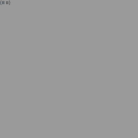
{# #}