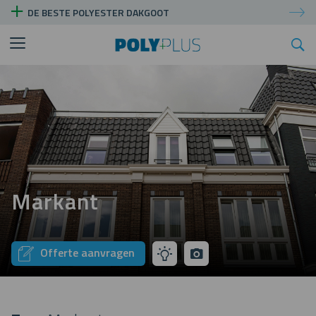
DE BESTE POLYESTER DAKGOOT
Markant
Offerte aanvragen
Tip
pictures
mijn
aannemer