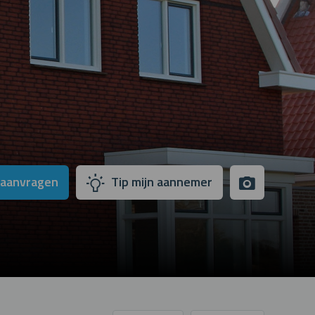
 aanvragen
Tip mijn aannemer
pictures