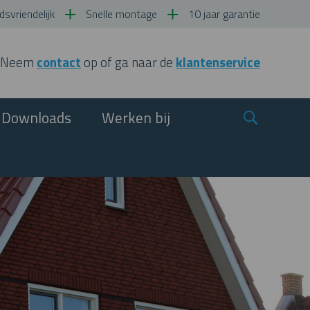
svriendelijk
Snelle montage
10 jaar garantie
Neem
contact
op of ga naar de
klantenservice
Downloads
Werken bij