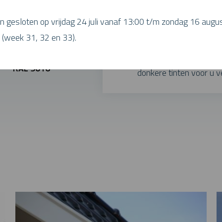
ijn gesloten op vrijdag 24 juli vanaf 13:00 t/m zondag 16 augu
Heeft u specifiek
(week 31, 32 en 33).
Tegen een meerprijs kun
RAL 9016
donkere tinten voor u v