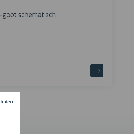
-goot schematisch
luiten