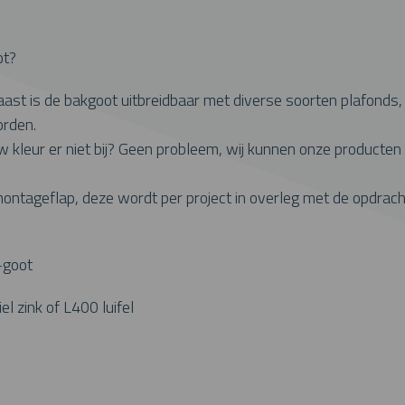
ot?
naast is de bakgoot uitbreidbaar met diverse soorten plafond
orden.
uw kleur er niet bij? Geen probleem, wij kunnen onze producte
tageflap, deze wordt per project in overleg met de opdracht
V-goot
el zink of L400 luifel