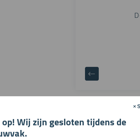
D
enzijde
× S
 op! Wij zijn gesloten tijdens de
uwvak.