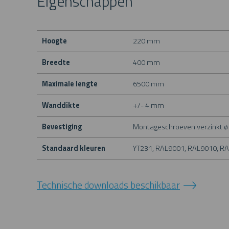
Eigenschappen
Hoogte
220 mm
Breedte
400 mm
Maximale lengte
6500 mm
Wanddikte
+/- 4 mm
Bevestiging
Montageschroeven verzinkt 
Standaard kleuren
YT231, RAL9001, RAL9010, R
Technische downloads beschikbaar