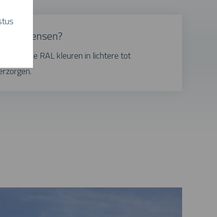
stus
e kleurwensen?
nen wij de RAL kleuren in lichtere tot
erzorgen.