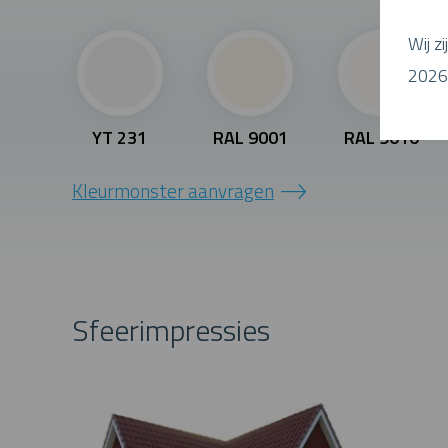
Wij z
2026 
YT 231
RAL 9001
RAL 9010
Kleurmonster aanvragen
Sfeerimpressies