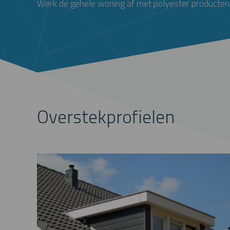
Werk de gehele woning af met polyester producten
Overstekprofielen