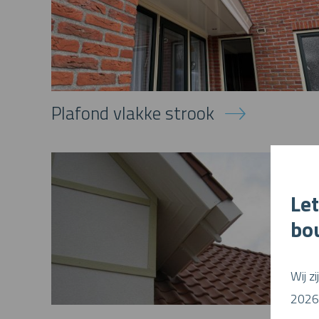
Plafond vlakke strook
Let
bo
Wij z
2026 