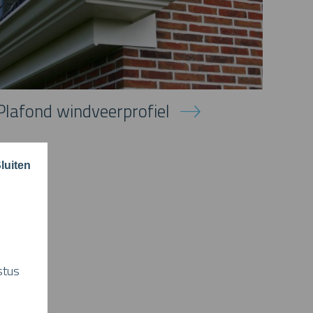
Plafond windveerprofiel
luiten
stus